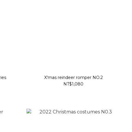
ies
X'mas reindeer romper NO.2
NT$1,080