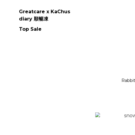
Greatcare x KaChus
diary 順暢凍
Top Sale
Rabbi