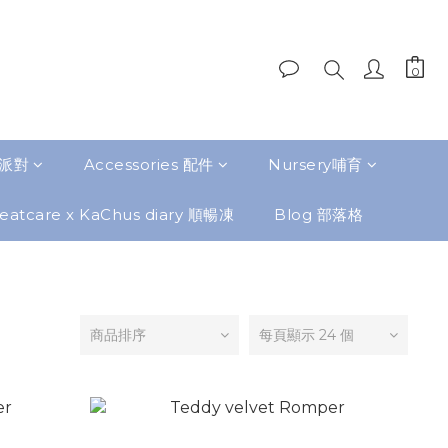
題派對
Accessories 配件
Nursery哺育
eatcare x KaChus diary 順暢凍
Blog 部落格
商品排序
每頁顯示 24 個