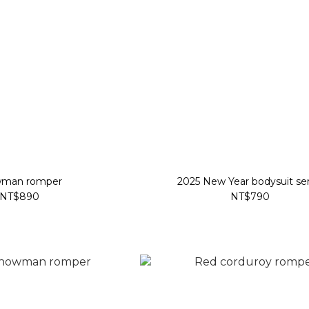
wman romper
2025 New Year bodysuit ser
NT$890
NT$790