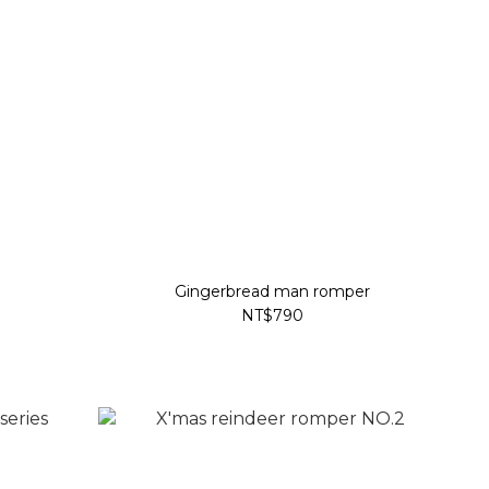
Gingerbread man romper
NT$790