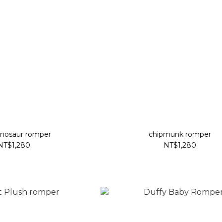
nosaur romper
chipmunk romper
NT$1,280
NT$1,280