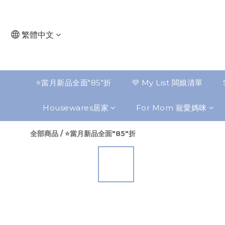
繁體中文
⭐️當月新品全面"85"折
💜 My List 闆娘清單
Housewares居家
For Mom 寵愛媽咪
全部商品
/
⭐️當月新品全面"85"折