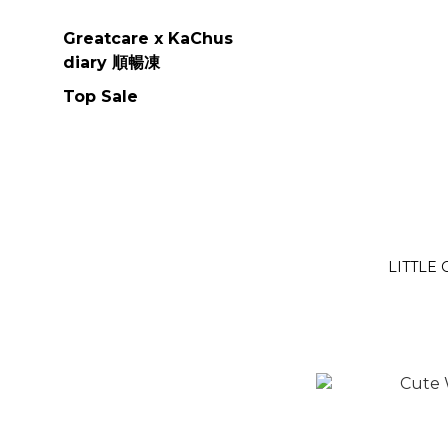
Greatcare x KaChus
diary 順暢凍
Top Sale
LITTLE