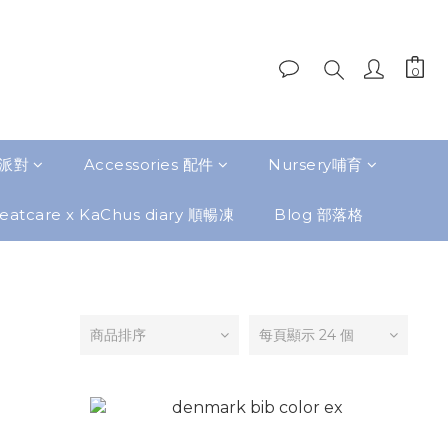
題派對
Accessories 配件
Nursery哺育
eatcare x KaChus diary 順暢凍
Blog 部落格
商品排序
每頁顯示 24 個