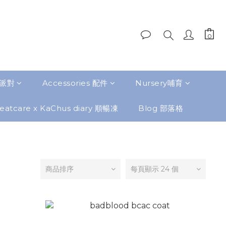
題派對
Accessories 配件
Nursery哺育
eatcare x KaChus diary 順暢凍
Blog 部落格
商品排序
每頁顯示 24 個