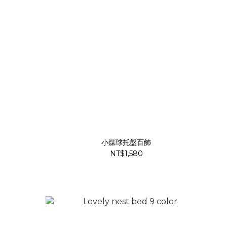
小煤球托盤百飾
NT$1,580