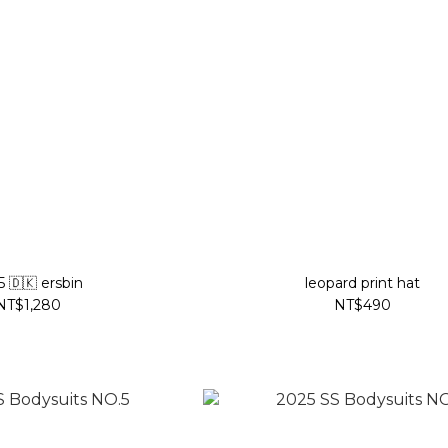
 🇩🇰 ersbin
leopard print hat
NT$1,280
NT$490