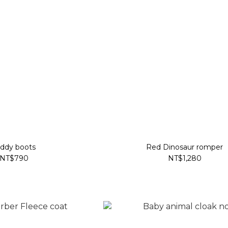
eddy boots
Red Dinosaur romper
NT$790
NT$1,280