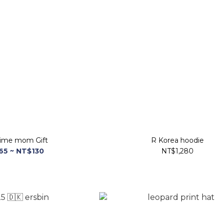
-time mom Gift
R Korea hoodie
65 ~ NT$130
NT$1,280