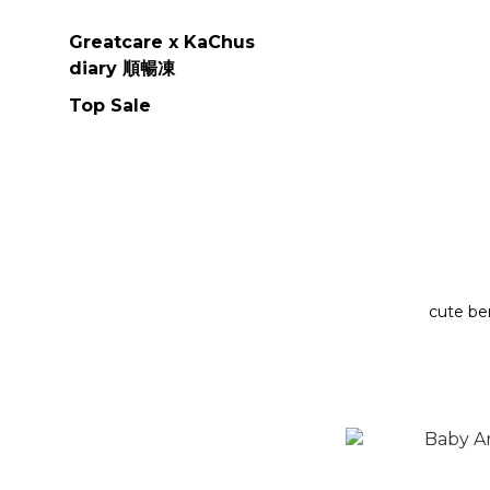
Greatcare x KaChus
diary 順暢凍
Top Sale
cute be