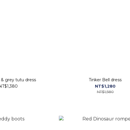
 & grey tutu dress
Tinker Bell dress
NT$1,380
NT$1,280
NT$1,580