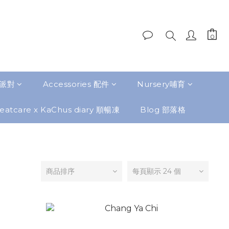
題派對
Accessories 配件
Nursery哺育
eatcare x KaChus diary 順暢凍
Blog 部落格
商品排序
每頁顯示 24 個