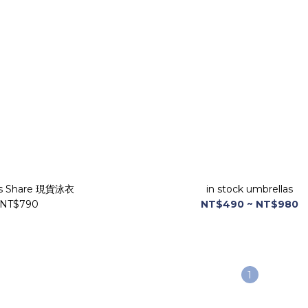
's Share 現貨泳衣
in stock umbrellas
NT$790
NT$490 ~ NT$980
1