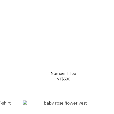
Number T Top
NT$590