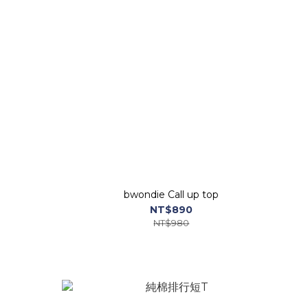
bwondie Call up top
NT$890
NT$980