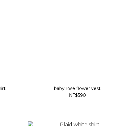
irt
baby rose flower vest
NT$590