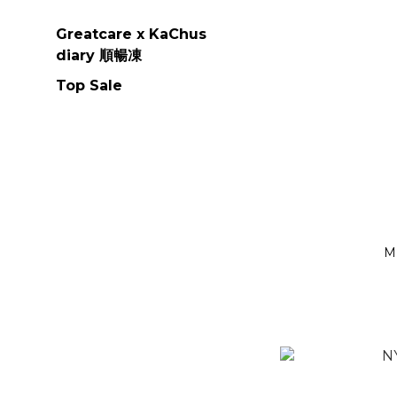
Greatcare x KaChus
diary 順暢凍
Top Sale
M