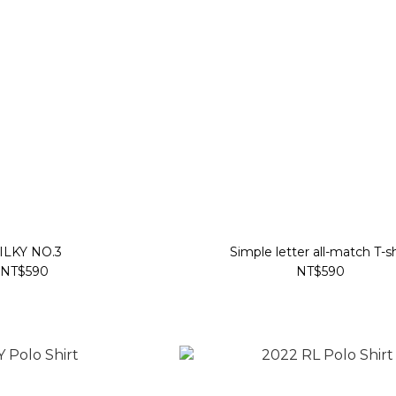
ILKY NO.3
Simple letter all-match T-sh
NT$590
NT$590