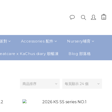
題派對
Accessories 配件
Nursery哺育
eatcare x KaChus diary 順暢凍
Blog 部落格
商品排序
每頁顯示 24 個