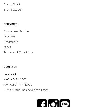
Brand Spirit
Brand Leader
SERVICES
Customers Service
Delivery
Payments
Q & A
Terms and Conditions
CON
TA
CT
Facebook
KaChu's SHARE
AM 10:30 - PM 19:00
E-Mail: kachusdiary@gmail.com