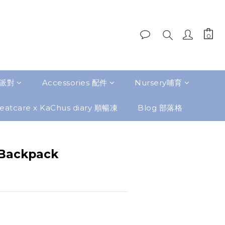
題派對
Accessories 配件
Nursery哺育
eatcare x KaChus diary 順暢凍
Blog 部落格
Backpack