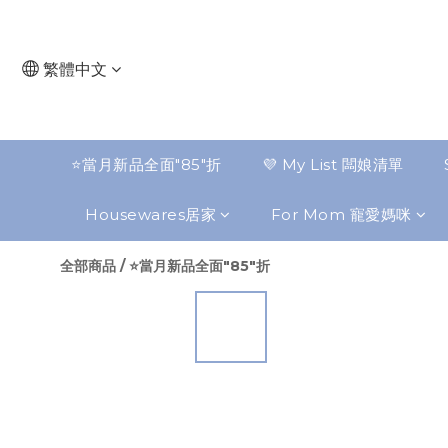
繁體中文
⭐️當月新品全面"85"折
💜 My List 闆娘清單
Housewares居家
For Mom 寵愛媽咪
全部商品
/
⭐️當月新品全面"85"折