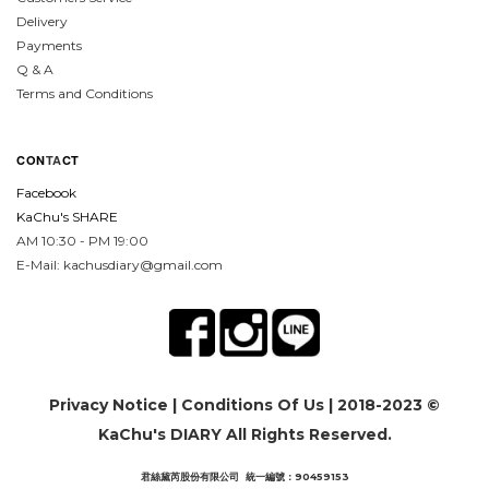
Delivery
Payments
Q & A
Terms and Conditions
CON
TA
CT
Facebook
KaChu's SHARE
AM 10:30 - PM 19:00
E-Mail: kachusdiary@gmail.com
Privacy Notice
|
Conditions Of Us
| 2018-2023 ©
KaChu's DIARY All Rights Reserved.
君絲黛芮股份有限公司 統一編號：90459153