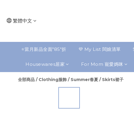
繁體中文
⭐️當月新品全面"85"折
💜 My List 闆娘清單
Housewares居家
For Mom 寵愛媽咪
全部商品
/
Clothing服飾
/
Summer春夏
/
Skirts裙子