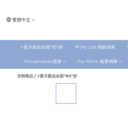
繁體中文
⭐️當月新品全面"85"折
💜 My List 闆娘清單
Housewares居家
For Mom 寵愛媽咪
全部商品
/
⭐️當月新品全面"85"折