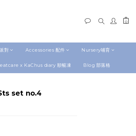
題派對
Accessories 配件
Nursery哺育
eatcare x KaChus diary 順暢凍
Blog 部落格
Sts set no.4