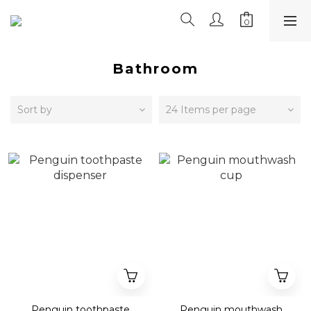
Bathroom
Sort by
24 Items per page
Penguin toothpaste
Penguin mouthwash