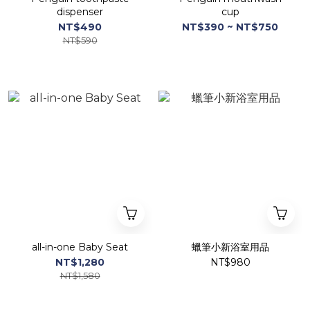
dispenser
cup
NT$490
NT$390 ~ NT$750
NT$590
all-in-one Baby Seat
蠟筆小新浴室用品
NT$1,280
NT$980
NT$1,580