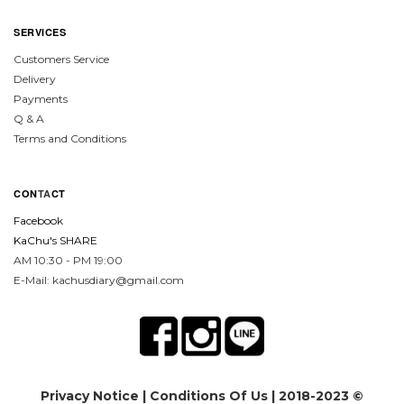
SERVICES
Customers Service
Delivery
Payments
Q & A
Terms and Conditions
CON
TA
CT
Facebook
KaChu's SHARE
AM 10:30 - PM 19:00
E-Mail: kachusdiary@gmail.com
Privacy Notice
|
Conditions Of Us
| 2018-2023 ©