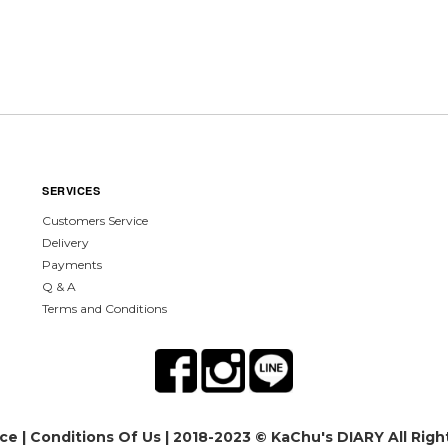
SERVICES
Customers Service
Delivery
Payments
Q & A
Terms and Conditions
ice
|
Conditions Of Us
| 2018-2023 © KaChu's DIARY All Righ