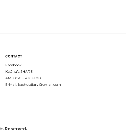
CON
TA
CT
Facebook
KaChu's SHARE
AM 10:30 - PM 19:00
E-Mail: kachusdiary@gmail.com
ts Reserved.