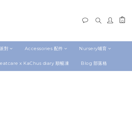
題派對
Accessories 配件
Nursery哺育
eatcare x KaChus diary 順暢凍
Blog 部落格