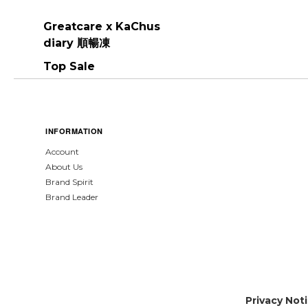
Greatcare x KaChus
diary 順暢凍
Top Sale
INFORMATION
Account
About Us
Brand Spirit
Brand Leader
Privacy Not