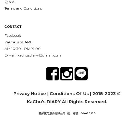
Q & A
Terms and Conditions
CON
TA
CT
Facebook
KaChu's SHARE
AM 10:30 - PM 19:00
E-Mail: kachusdiary@gmail.com
Privacy Notice
|
Conditions Of Us
| 2018-2023 ©
KaChu's DIARY All Rights Reserved.
君絲黛芮股份有限公司 統一編號：90459153