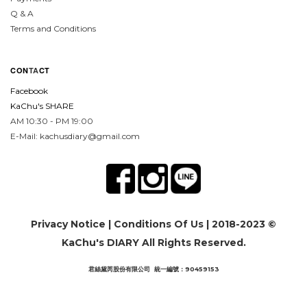
Q & A
Terms and Conditions
CON
TA
CT
Facebook
KaChu's SHARE
AM 10:30 - PM 19:00
E-Mail: kachusdiary@gmail.com
Privacy Notice
|
Conditions Of Us
| 2018-2023 ©
KaChu's DIARY All Rights Reserved.
君絲黛芮股份有限公司 統一編號：90459153