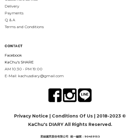
Delivery
Payments
Q & A
Terms and Conditions
CON
TA
CT
Facebook
KaChu's SHARE
AM 10:30 - PM 19:00
E-Mail: kachusdiary@gmail.com
Privacy Notice
|
Conditions Of Us
| 2018-2023 ©
KaChu's DIARY All Rights Reserved.
君絲黛芮股份有限公司 統一編號：90459153