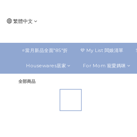
繁體中文
⭐️當月新品全面"85"折
💜 My List 闆娘清單
Housewares居家
For Mom 寵愛媽咪
全部商品