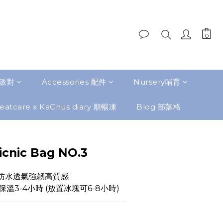
題派對
Accessories 配件
Nursery哺育
eatcare x KaChus diary 順暢凍
Blog 部落格
icnic Bag NO.3
 防水透氣強韌高質感 
溫3-4小時 (放置冰塊可6-8小時)