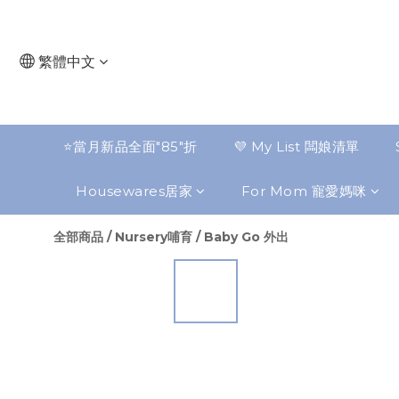
繁體中文
⭐️當月新品全面"85"折
💜 My List 闆娘清單
Housewares居家
For Mom 寵愛媽咪
全部商品
/
Nursery哺育
/
Baby Go 外出