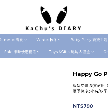
Summer春夏
Winter秋冬
Baby Party 寶寶主
Sale 限時優惠精選
Toys &Gifts 玩具 & 禮盒
Gr
Happy Go P
版型立體 厚實耐用 
夏季保冷3小時/冬季保
NT$790