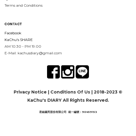
Terms and Conditions
CON
TA
CT
Facebook
KaChu's SHARE
AM 10:30 - PM 19:00
E-Mail: kachusdiary@gmail.com
Privacy Notice
|
Conditions Of Us
| 2018-2023 ©
KaChu's DIARY All Rights Reserved.
君絲黛芮股份有限公司 統一編號：90459153