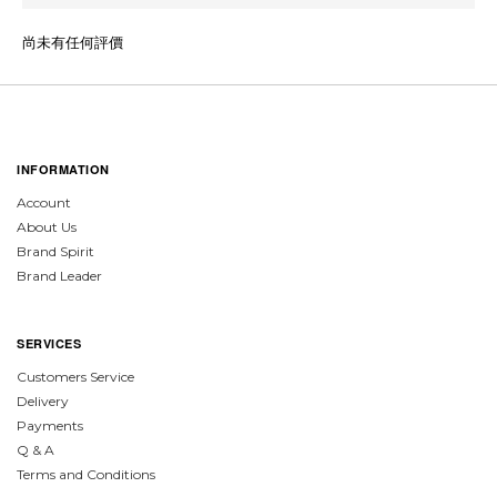
尚未有任何評價
INFORMATION
Account
About Us
Brand Spirit
Brand Leader
SERVICES
Customers Service
Delivery
Payments
Q & A
Terms and Conditions