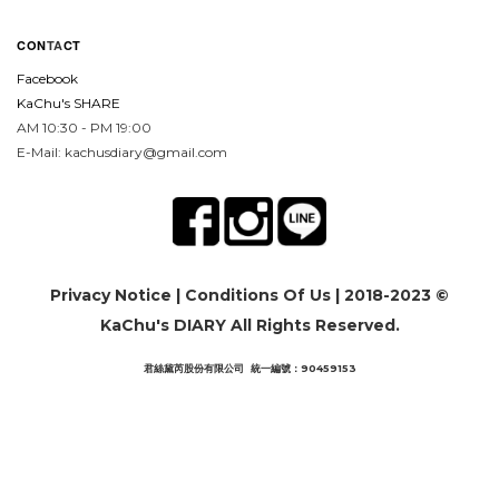
CON
TA
CT
Facebook
KaChu's SHARE
AM 10:30 - PM 19:00
E-Mail: kachusdiary@gmail.com
Privacy Notice
|
Conditions Of Us
| 2018-2023 ©
KaChu's DIARY All Rights Reserved.
君絲黛芮股份有限公司 統一編號：90459153