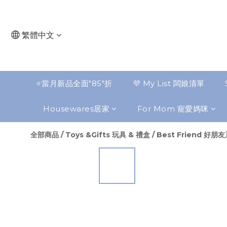
繁體中文
⭐️當月新品全面"85"折
💜 My List 闆娘清單
Housewares居家
For Mom 寵愛媽咪
全部商品
/
Toys &Gifts 玩具 & 禮盒
/
Best Friend 好朋