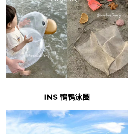
INS 鴨鴨泳圈