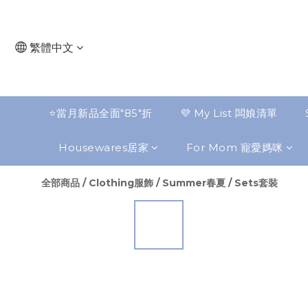
繁體中文
⭐️當月新品全面"85"折
💜 My List 闆娘清單
Housewares居家
For Mom 寵愛媽咪
全部商品
/
Clothing服飾
/
Summer春夏
/
Sets套裝