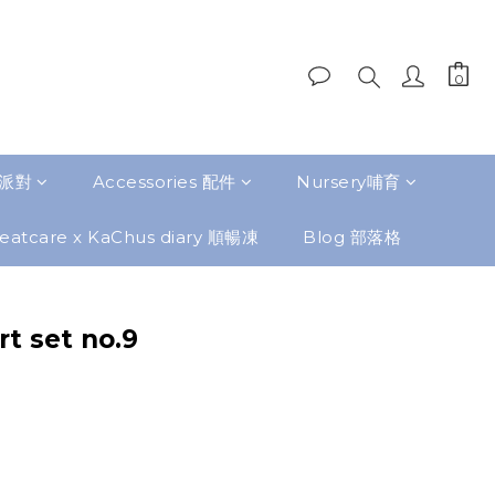
題派對
Accessories 配件
Nursery哺育
eatcare x KaChus diary 順暢凍
Blog 部落格
rt set no.9