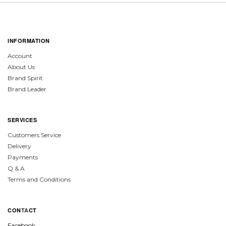
INFORMATION
Account
About Us
Brand Spirit
Brand Leader
SERVICES
Customers Service
Delivery
Payments
Q & A
Terms and Conditions
CON
TA
CT
Facebook